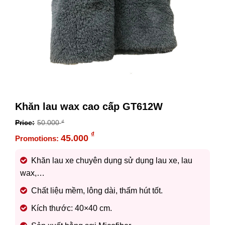
Khăn lau wax cao cấp GT612W
50.000
₫
Original
₫
45.000
price
Current
was:
price
Khăn lau xe chuyên dụng sử dụng lau xe, lau
50.000 ₫.
is:
wax,…
45.000 ₫.
Chất liệu mềm, lông dài, thấm hút tốt.
Kích thước: 40×40 cm.