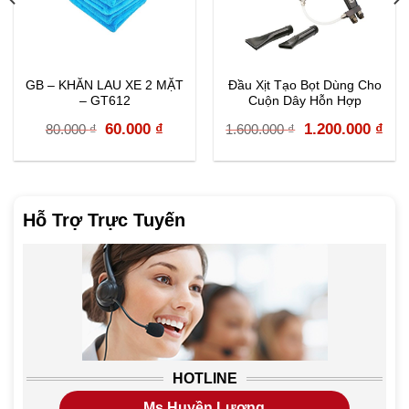
GB – KHĂN LAU XE 2 MẶT
Đầu Xịt Tạo Bọt Dùng Cho
– GT612
Cuộn Dây Hỗn Hợp
SGGC045
Original
Current
Original
Cur
60.000
₫
1.200.000
₫
80.000
₫
1.600.000
₫
price
price
price
pri
was:
is:
was:
is:
80.000 ₫.
60.000 ₫.
1.600.000 ₫.
1.2
Hỗ Trợ Trực Tuyến
HOTLINE
Ms Huyền Lương