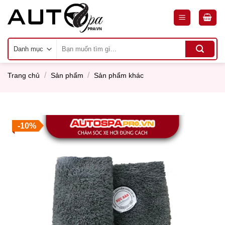
Skip
to
content
Tìm
kiếm:
/
/
Trang chủ
Sản phẩm
Sản phẩm khác
-10%