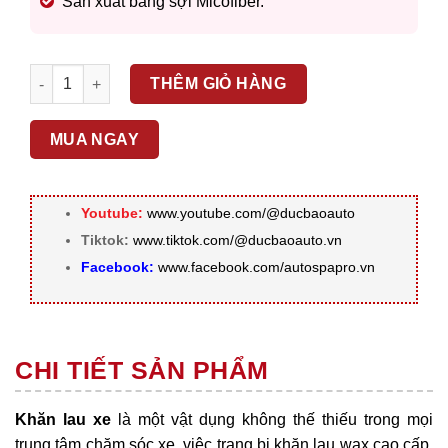
Sản xuất bằng sợi Micofiber.
Khăn lau wax cao cấp GT612W số lượng
THÊM GIỎ HÀNG
MUA NGAY
Youtube:
www.youtube.com/@ducbaoauto
Tiktok:
www.tiktok.com/@ducbaoauto.vn
Facebook:
www.facebook.com/autospapro.vn
CHI TIẾT SẢN PHẨM
Khăn lau xe
là một vật dụng không thế thiếu trong mọi
trung tâm chăm sóc xe, việc trang bị khăn lau wax cao cấp,