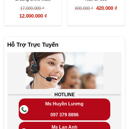
ent
Original
Curr
420.000
₫
17.000.000
₫
600.000
₫
Original
Current
price
price
12.000.000
₫
price
price
was:
is:
0 ₫.
was:
is:
600.000 ₫.
420.0
17.000.000 ₫.
12.000.000 ₫.
Hỗ Trợ Trực Tuyến
HOTLINE
Ms Huyền Lương
097 379 8896
Ms Lan Anh