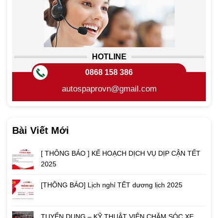
HOTLINE
0868 158 386
autospaprovn@gmail.com
Bài Viết Mới
[ THÔNG BÁO ] KẾ HOẠCH DỊCH VỤ DỊP CẬN TẾT
2025
[THÔNG BÁO] Lịch nghỉ TẾT dương lịch 2025
TUYỂN DỤNG – KỸ THUẬT VIÊN CHĂM SÓC XE