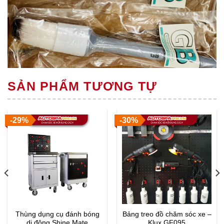
SẢN PHẨM TƯƠNG TỰ
-29%
-30%
Thùng dụng cụ đánh bóng
Bảng treo đồ chăm sóc xe –
di động Shine Mate
Klux GF095