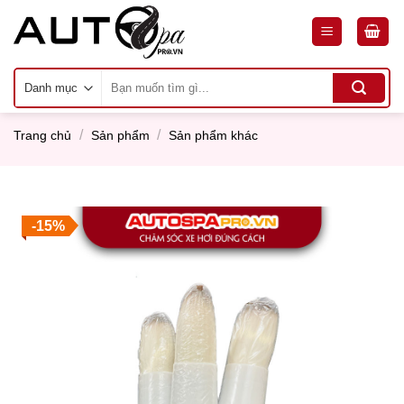
Skip
to
content
Tìm
kiếm:
/
/
Trang chủ
Sản phẩm
Sản phẩm khác
-15%