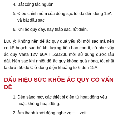
Bật công tắc nguồn.
Điều chỉnh núm của dòng sạc tối đa đến dòng 15A
và bắt đầu sạc
Khi ắc quy đầy, hãy tháo sạc, rút điện.
Lưu ý: Không nên để ắc quy quá yếu rồi mới sạc mà nên
có kể hoạch sạc bù khi lượng tiêu hao còn ít, có như vậy
ắc quy Varta 12V 60AH 55D23L mới sử dụng được lâu
dài. Nên sạc khi nhiệt độ ắc quy không quá nóng, tốt nhất
là dưới 50 độ C ở dòng điện khoảng từ 6 đến 15A.
DẤU HIỆU SỨC KHỎE ẮC QUY CÓ VẤN
ĐỀ
Đèn sáng mờ, các thiết bị điện tử hoạt động yếu
hoặc không hoạt động.
Âm thanh khởi động nghe zẹttt… zẹttt.