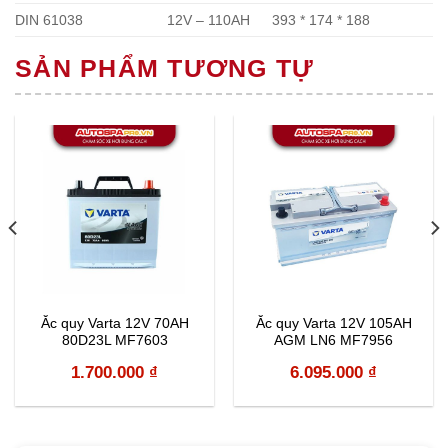
DIN 61038
12V – 110AH
393 * 174 * 188
SẢN PHẨM TƯƠNG TỰ
Ắc quy Varta 12V 70AH
Ắc quy Varta 12V 105AH
80D23L MF7603
AGM LN6 MF7956
1.700.000
₫
6.095.000
₫