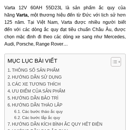
Varta 12V 60AH 55D23L là sản phẩm ắc quy của
hãng
Varta,
một thương hiệu đến từ Đức với lịch sử hơn
125 năm. Tại Việt Nam, Varta được nhiều người biết
đến với các dòng ắc quy đạt tiêu chuẩn Châu Âu, được
chọn mặc định đi theo các dòng xe sang như Mercedes,
Audi, Porsche, Range Rover…
MỤC LỤC BÀI VIẾT
THÔNG SỐ SẢN PHẨM
HƯỚNG DẪN SỬ DỤNG
CÁC XE TƯƠNG THÍCH
ƯU ĐIỂM CỦA SẢN PHẨM
HƯỚNG DẪN BẢO TRÌ
HƯỚNG DẪN THÁO LẮP
Các bước tháo ắc quy
Các bước lắp ắc quy
HƯỚNG DẪN KÍCH BÌNH ẮC QUY HẾT ĐIỆN