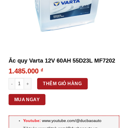
Ắc quy Varta 12V 60AH 55D23L MF7202
1.485.000
₫
Ắc quy Varta 12V 60AH 55D23L MF7202 số lượng
THÊM GIỎ HÀNG
MUA NGAY
Youtube:
www.youtube.com/@ducbaoauto