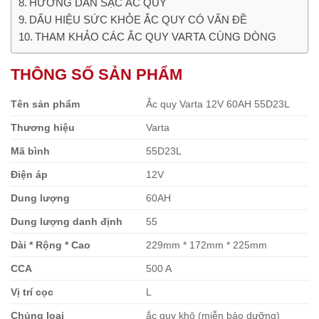
HƯỚNG DẪN SẠC ẮC QUY
DẤU HIỆU SỨC KHỎE ẮC QUY CÓ VẤN ĐỀ
THAM KHẢO CÁC ẮC QUY VARTA CÙNG DÒNG
THÔNG SỐ SẢN PHẨM
Tên sản phẩm
Ắc quy Varta 12V 60AH 55D23L
Thương hiệu
Varta
Mã bình
55D23L
Điện áp
12V
Dung lượng
60AH
Dung lượng danh định
55
Dài * Rộng * Cao
229mm * 172mm * 225mm
CCA
500 A
Vị trí cọc
L
Chủng loại
ắc quy khô (miễn bảo dưỡng)