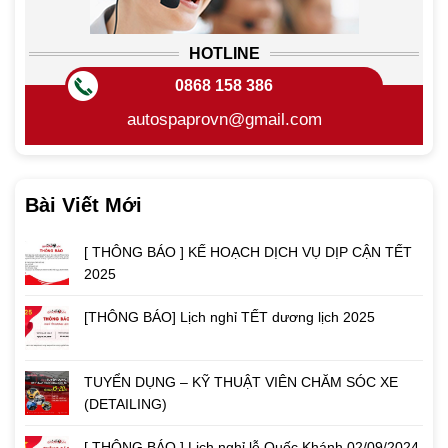
HOTLINE
0868 158 386
autospaprovn@gmail.com
Bài Viết Mới
[ THÔNG BÁO ] KẾ HOẠCH DỊCH VỤ DỊP CẬN TẾT
2025
[THÔNG BÁO] Lịch nghỉ TẾT dương lịch 2025
TUYỂN DỤNG – KỸ THUẬT VIÊN CHĂM SÓC XE
(DETAILING)
[ THÔNG BÁO ] Lịch nghỉ lễ Quốc Khánh 02/09/2024