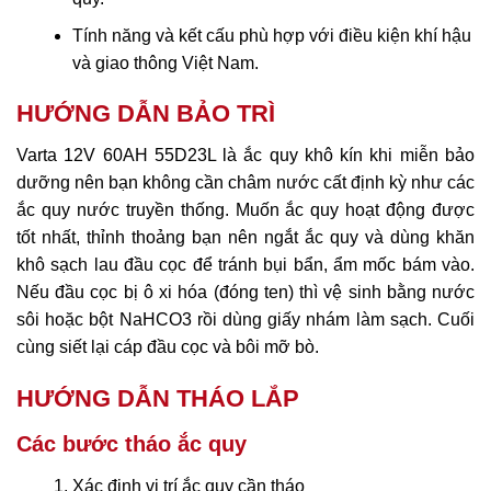
Tính năng và kết cấu phù hợp với điều kiện khí hậu
và giao thông Việt Nam.
HƯỚNG DẪN BẢO TRÌ
Varta 12V 60AH 55D23L là ắc quy khô kín khi miễn bảo
dưỡng nên bạn không cần châm nước cất định kỳ như các
ắc quy nước truyền thống. Muốn ắc quy hoạt động được
tốt nhất, thỉnh thoảng bạn nên ngắt ắc quy và dùng khăn
khô sạch lau đầu cọc để tránh bụi bẩn, ẩm mốc bám vào.
Nếu đầu cọc bị ô xi hóa (đóng ten) thì vệ sinh bằng nước
sôi hoặc bột NaHCO3 rồi dùng giấy nhám làm sạch. Cuối
cùng siết lại cáp đầu cọc và bôi mỡ bò.
HƯỚNG DẪN THÁO LẮP
Các bước tháo ắc quy
Xác định vị trí ắc quy cần tháo