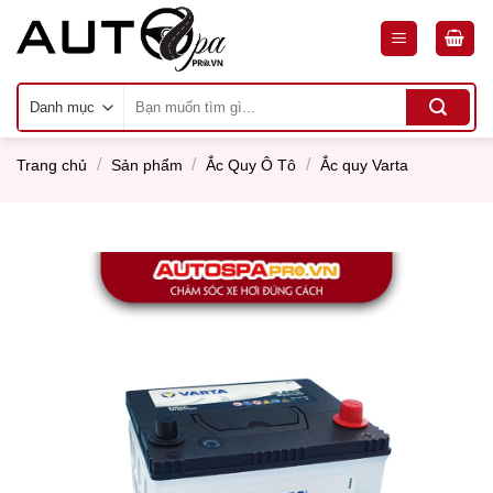
Skip
to
content
Tìm
kiếm:
/
/
/
Trang chủ
Sản phẩm
Ắc Quy Ô Tô
Ắc quy Varta