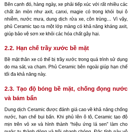
Bên cạnh đó, hàng ngày, xe phải tiếp xúc với rất nhiều các
chất ăn mòn như axit, canxi, magie có trong khói bụi ô
nhiễm, nước mưa, dung dịch rửa xe, côn trùng… Vì vậy,
phủ Ceramic tạo ra một lớp màng có khả năng kháng axit,
giúp bảo vệ sơn xe khỏi các hóa chất gây hại.
2.2. Hạn chế trầy xước bề mặt
Bề mặt thân xe có thể bị trầy xước trong quá trình sử dụng
do ma sát, va chạm. Phủ Ceramic bên ngoài giúp hạn chế
tối đa khả năng này.
2.3. Tạo độ bóng bề mặt, chống đọng nước
và bám bẩn
Dung dịch Ceramic được đánh giá cao về khả năng chống
nước, hạn chế bụi bẩn. Khi phủ lên ô tô, Ceramic tạo độ
mịn trên vỏ xe và hình thành “hiệu ứng lá sen” làm cho
nước tụ thành dòng và trôi nhanh chóng. Đặc tính này vô