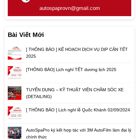
autospaprovn@gmail.com
Bài Viết Mới
[ THÔNG BÁO ] KẾ HOẠCH DỊCH VỤ DỊP CẬN TẾT
2025
[THÔNG BÁO] Lịch nghỉ TẾT dương lịch 2025
TUYỂN DỤNG – KỸ THUẬT VIÊN CHĂM SÓC XE
(DETAILING)
[ THÔNG BÁO ] Lịch nghỉ lễ Quốc Khánh 02/09/2024
AutoSpaPro ký kết hợp tác với 3M AutoFilm làm đại lý
chính thức