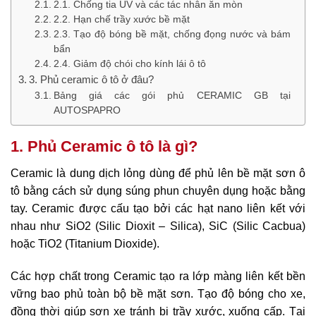
2.1. Chống tia UV và các tác nhân ăn mòn
2.2. Hạn chế trầy xước bề mặt
2.3. Tạo độ bóng bề mặt, chống đọng nước và bám
bẩn
2.4. Giảm độ chói cho kính lái ô tô
3. Phủ ceramic ô tô ở đâu?
Bảng giá các gói phủ CERAMIC GB tại
AUTOSPAPRO
1. Phủ Ceramic ô tô là gì?
Ceramic là dung dịch lỏng dùng để phủ lên bề mặt sơn ô
tô bằng cách sử dụng súng phun chuyên dụng hoặc bằng
tay. Ceramic được cấu tạo bởi các hạt nano liên kết với
nhau như SiO2 (Silic Dioxit – Silica), SiC (Silic Cacbua)
hoặc TiO­­2 (Titanium Dioxide).
Các hợp chất trong Ceramic tạo ra lớp màng liên kết bền
vững bao phủ toàn bộ bề mặt sơn. Tạo độ bóng cho xe,
đồng thời giúp sơn xe tránh bị trầy xước, xuống cấp. Tại