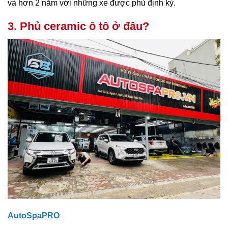
và hơn 2 năm với những xe được phủ định kỳ.
3. Phủ ceramic ô tô ở đâu?
AutoSpaPRO