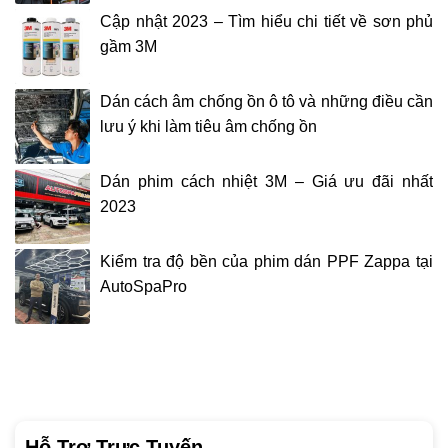
Cập nhật 2023 – Tìm hiểu chi tiết về sơn phủ
gầm 3M
Dán cách âm chống ồn ô tô và những điều cần
lưu ý khi làm tiêu âm chống ồn
Dán phim cách nhiệt 3M – Giá ưu đãi nhất
2023
Kiểm tra độ bền của phim dán PPF Zappa tại
AutoSpaPro
Hỗ Trợ Trực Tuyến