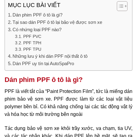
MỤC LỤC BÀI VIẾT
Dán phim PPF ô tô là gì?
Tại sao dán PPF ô tô lại bảo vệ được sơn xe
Có nhứng loại PPF nào?
PPF PVC
PPF TPH
PPF TPU
Những lưu ý khi dán PPF nội thất ô tô
Dán PPF uy tín tại AutoSpaPro
Dán phim PPF ô tô là gì?
PPF là viết tắt của “Paint Protection Film”, tức là miếng dán
phim bảo vệ sơn xe. PPF được làm từ các loại vật liệu
polymer bền bỉ. Có khả năng chống lại các tác động vật lý
và hóa học từ môi trường bên ngoài
Tác dụng bảo vệ sơn xe khỏi trầy xước, va chạm, tia UV,
và các tác nhân khác. Khi dán PPF lên bề mặt, sẽ tạo ra