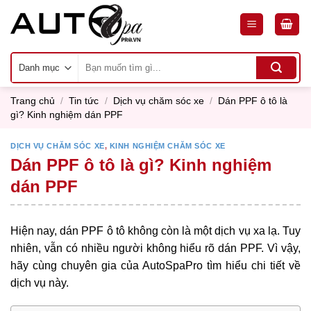
Skip
to
content
Tìm
kiếm:
Trang chủ
/
Tin tức
/
Dịch vụ chăm sóc xe
/
Dán PPF ô tô là
gì? Kinh nghiệm dán PPF
DỊCH VỤ CHĂM SÓC XE
,
KINH NGHIỆM CHĂM SÓC XE
Dán PPF ô tô là gì? Kinh nghiệm
dán PPF
Hiện nay, dán PPF ô tô không còn là một dịch vụ xa lạ. Tuy
nhiên, vẫn có nhiều người không hiểu rõ dán PPF. Vì vậy,
hãy cùng chuyên gia của AutoSpaPro tìm hiểu chi tiết về
dịch vụ này.