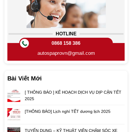
HOTLINE
0868 158 386
autospaprovn@gmail.com
Bài Viết Mới
[ THÔNG BÁO ] KẾ HOẠCH DỊCH VỤ DỊP CẬN TẾT
2025
[THÔNG BÁO] Lịch nghỉ TẾT dương lịch 2025
TUYỂN DỤNG – KỸ THUẬT VIÊN CHĂM SÓC XE