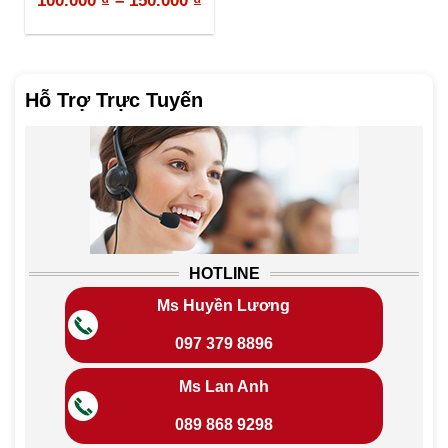
100.000
₫
–
150.000
₫
Hỗ Trợ Trực Tuyến
HOTLINE
Ms Huyền Lương
097 379 8896
Ms Lan Anh
089 868 9298