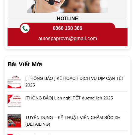
HOTLINE
0868 158 386
autospaprovn@gmail.com
Bài Viết Mới
[ THÔNG BÁO ] KẾ HOẠCH DỊCH VỤ DỊP CẬN TẾT
2025
[THÔNG BÁO] Lịch nghỉ TẾT dương lịch 2025
TUYỂN DỤNG – KỸ THUẬT VIÊN CHĂM SÓC XE
(DETAILING)