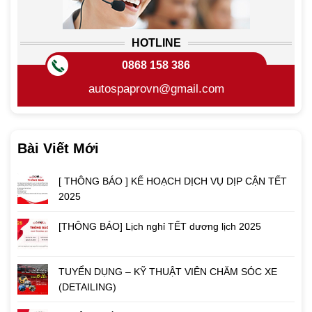
HOTLINE
0868 158 386
autospaprovn@gmail.com
Bài Viết Mới
[ THÔNG BÁO ] KẾ HOẠCH DỊCH VỤ DỊP CẬN TẾT
2025
[THÔNG BÁO] Lịch nghỉ TẾT dương lịch 2025
TUYỂN DỤNG – KỸ THUẬT VIÊN CHĂM SÓC XE
(DETAILING)