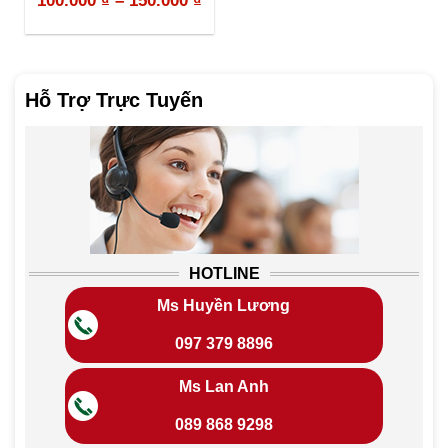
100.000
₫
–
150.000
₫
Hỗ Trợ Trực Tuyến
HOTLINE
Ms Huyền Lương
097 379 8896
Ms Lan Anh
089 868 9298