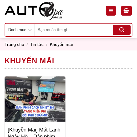
Skip
to
content
Tìm
kiếm:
Trang chủ
/
Tin tức
/
Khuyến mãi
KHUYẾN MÃI
[Khuyễn Mại] Mát Lạnh
Ngày Hè – Dán phim