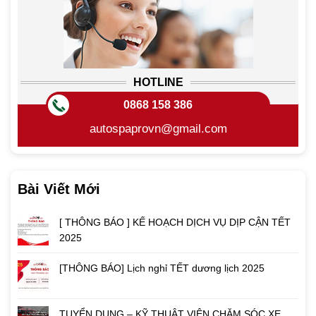
HOTLINE
0868 158 386
autospaprovn@gmail.com
Bài Viết Mới
[ THÔNG BÁO ] KẾ HOẠCH DỊCH VỤ DỊP CẬN TẾT
2025
[THÔNG BÁO] Lịch nghỉ TẾT dương lịch 2025
TUYỂN DỤNG – KỸ THUẬT VIÊN CHĂM SÓC XE