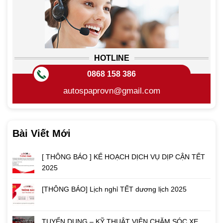
HOTLINE
0868 158 386
autospaprovn@gmail.com
Bài Viết Mới
[ THÔNG BÁO ] KẾ HOẠCH DỊCH VỤ DỊP CẬN TẾT
2025
[THÔNG BÁO] Lịch nghỉ TẾT dương lịch 2025
TUYỂN DỤNG – KỸ THUẬT VIÊN CHĂM SÓC XE