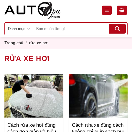
Skip
to
content
Tìm
kiếm:
Trang chủ
/
rửa xe hơi
RỬA XE HƠI
Cách rửa xe hơi đúng
Cách rửa xe đúng cách
cách đơn giản và hiệu
không chỉ giúp sạch bụi