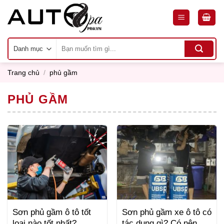
Skip
to
content
Tìm
kiếm:
Trang chủ
/
phủ gầm
PHỦ GẦM
Sơn phủ gầm ô tô tốt
Sơn phủ gầm xe ô tô có
loại nào tốt nhất?
tác dụng gì? Có nên