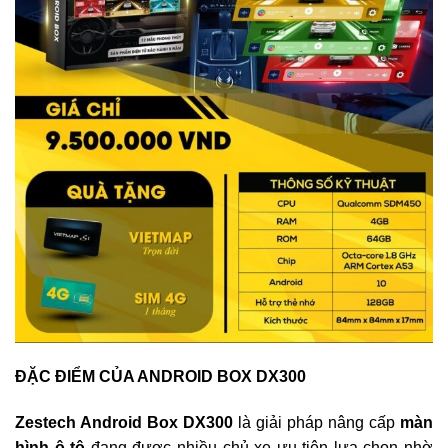
ĐẶC ĐIỂM CỦA ANDROID BOX DX300
Zestech Android Box DX300
là giải pháp nâng cấp
màn
hình ô tô
đang được nhiều chủ xe ưu tiên lựa chọn nhờ