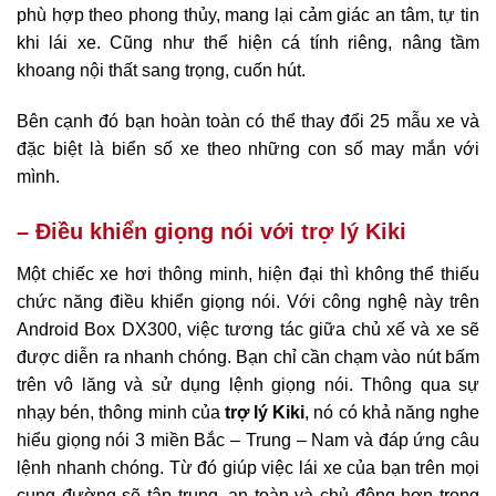
phù hợp theo phong thủy, mang lại cảm giác an tâm, tự tin
khi lái xe. Cũng như thể hiện cá tính riêng, nâng tầm
khoang nội thất sang trọng, cuốn hút.
Bên cạnh đó bạn hoàn toàn có thể thay đổi 25 mẫu xe và
đặc biệt là biển số xe theo những con số may mắn với
mình.
– Điều khiển giọng nói với trợ lý Kiki
Một chiếc xe hơi thông minh, hiện đại thì không thể thiếu
chức năng điều khiển giọng nói. Với công nghệ này trên
Android Box DX300, việc tương tác giữa chủ xế và xe sẽ
được diễn ra nhanh chóng. Bạn chỉ cần chạm vào nút bấm
trên vô lăng và sử dụng lệnh giọng nói. Thông qua sự
nhạy bén, thông minh của
trợ lý Kiki
, nó có khả năng nghe
hiểu giọng nói 3 miền Bắc – Trung – Nam và đáp ứng câu
lệnh nhanh chóng. Từ đó giúp việc lái xe của bạn trên mọi
cung đường sẽ tập trung, an toàn và chủ động hơn trong