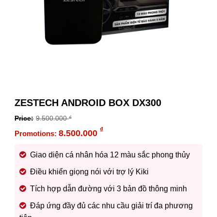
ZESTECH ANDROID BOX DX300
9.500.000
₫
Original
₫
8.500.000
price
Current
was:
price
Giao diện cá nhân hóa 12 màu sắc phong thủy
9.500.000 ₫.
is:
Điều khiển giọng nói với trợ lý Kiki
8.500.000 ₫.
Tích hợp dẫn đường với 3 bản đồ thông minh
Đáp ứng đầy đủ các nhu cầu giải trí đa phương