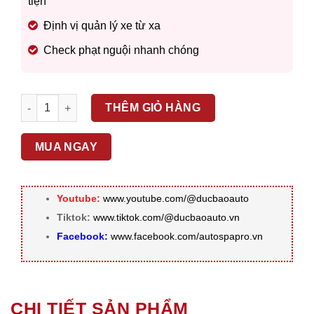
tiện
Định vị quản lý xe từ xa
Check phạt nguội nhanh chóng
ZESTECH ANDROID BOX DX300 số lượng
THÊM GIỎ HÀNG
MUA NGAY
Youtube:
www.youtube.com/@ducbaoauto
Tiktok:
www.tiktok.com/@ducbaoauto.vn
Facebook:
www.facebook.com/autospapro.vn
CHI TIẾT SẢN PHẨM