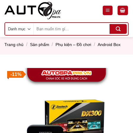
Skip
to
content
Tìm
kiếm:
/
/
/
Trang chủ
Sản phẩm
Phụ kiện – Đồ chơi
Android Box
-11%