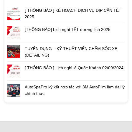
[ THÔNG BÁO ] KẾ HOẠCH DỊCH VỤ DỊP CẬN TẾT
2025
[THÔNG BÁO] Lịch nghỉ TẾT dương lịch 2025
TUYỂN DỤNG – KỸ THUẬT VIÊN CHĂM SÓC XE
(DETAILING)
[ THÔNG BÁO ] Lịch nghỉ lễ Quốc Khánh 02/09/2024
AutoSpaPro ký kết hợp tác với 3M AutoFilm làm đại lý
chính thức