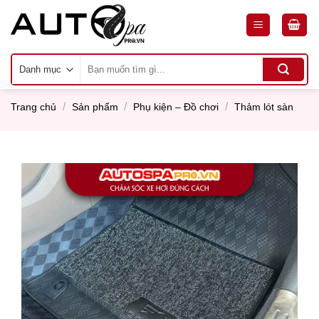
Skip
to
content
Tìm
kiếm:
/
/
/
Trang chủ
Sản phẩm
Phụ kiện – Đồ chơi
Thảm lót sàn