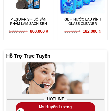
MEGUIAR’S – BỘ SẢN
GB – NƯỚC LAU KÍNH
PHẨM LÀM SẠCH ĐÈN
GLASS CLEANER
PHA 2 BƯỚC G2970
ent
Original
Current
Original
Curr
800.000
₫
182.000
₫
1.000.000
₫
260.000
₫
price
price
price
price
was:
is:
was:
is:
0 ₫.
1.000.000 ₫.
800.000 ₫.
260.000 ₫.
182.0
Hỗ Trợ Trực Tuyến
HOTLINE
Ms Huyền Lương