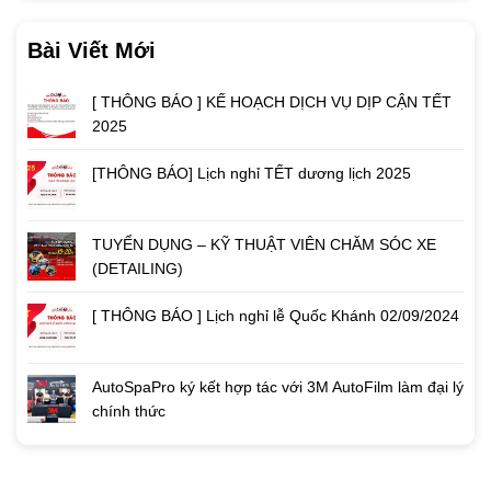
Bài Viết Mới
[ THÔNG BÁO ] KẾ HOẠCH DỊCH VỤ DỊP CẬN TẾT
2025
[THÔNG BÁO] Lịch nghỉ TẾT dương lịch 2025
TUYỂN DỤNG – KỸ THUẬT VIÊN CHĂM SÓC XE
(DETAILING)
[ THÔNG BÁO ] Lịch nghỉ lễ Quốc Khánh 02/09/2024
AutoSpaPro ký kết hợp tác với 3M AutoFilm làm đại lý
chính thức