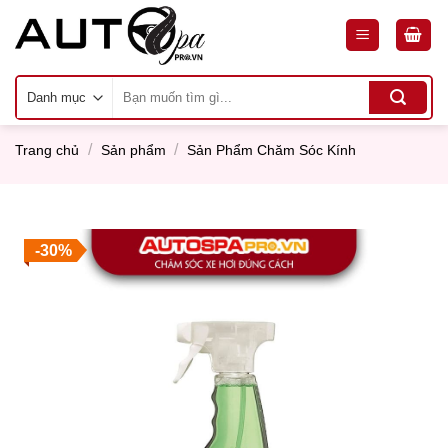
Skip
to
content
Tìm
kiếm:
/
/
Trang chủ
Sản phẩm
Sản Phẩm Chăm Sóc Kính
-30%