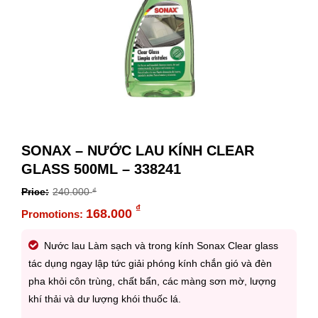
SONAX – NƯỚC LAU KÍNH CLEAR
GLASS 500ML – 338241
240.000
₫
Original
₫
168.000
price
Current
was:
price
Nước lau Làm sạch và trong kính Sonax Clear glass
240.000 ₫.
is:
tác dụng ngay lập tức giải phóng kính chắn gió và đèn
168.000 ₫.
pha khỏi côn trùng, chất bẩn, các màng sơn mờ, lượng
khí thải và dư lượng khói thuốc lá.