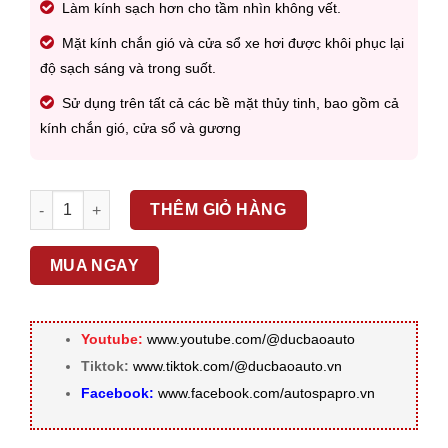
Làm kính sạch hơn cho tầm nhìn không vết.
Mặt kính chắn gió và cửa sổ xe hơi được khôi phục lại
độ sạch sáng và trong suốt.
Sử dụng trên tất cả các bề mặt thủy tinh, bao gồm cả
kính chắn gió, cửa sổ và gương
SONAX - NƯỚC LAU KÍNH CLEAR GLASS 500ML - 338241 số 
THÊM GIỎ HÀNG
MUA NGAY
Youtube:
www.youtube.com/@ducbaoauto
Tiktok:
www.tiktok.com/@ducbaoauto.vn
Facebook:
www.facebook.com/autospapro.vn