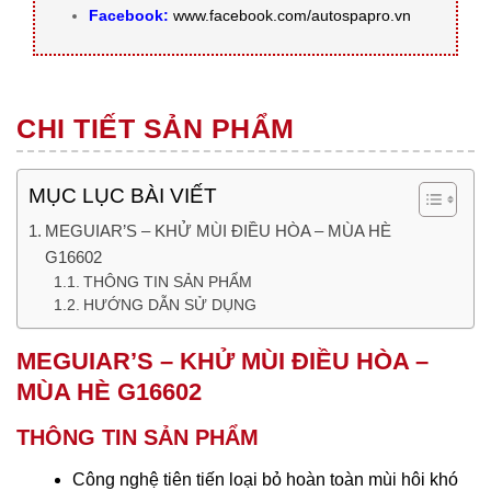
Facebook:
www.facebook.com/autospapro.vn
CHI TIẾT SẢN PHẨM
MỤC LỤC BÀI VIẾT
MEGUIAR’S – KHỬ MÙI ĐIỀU HÒA – MÙA HÈ
G16602
THÔNG TIN SẢN PHẨM
HƯỚNG DẪN SỬ DỤNG
MEGUIAR’S – KHỬ MÙI ĐIỀU HÒA –
MÙA HÈ G16602
THÔNG TIN SẢN PHẨM
Công nghệ tiên tiến loại bỏ hoàn toàn mùi hôi khó