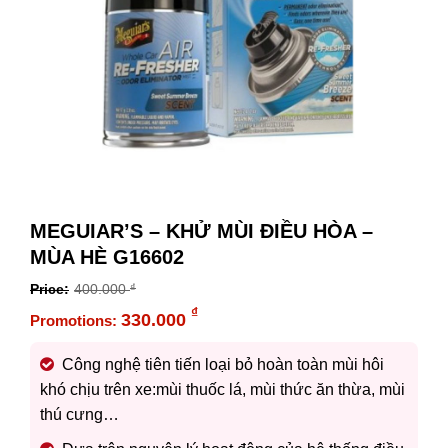
MEGUIAR’S – KHỬ MÙI ĐIỀU HÒA –
MÙA HÈ G16602
400.000
₫
Original
₫
330.000
price
Current
was:
price
Công nghệ tiên tiến loại bỏ hoàn toàn mùi hôi
400.000 ₫.
is:
khó chịu trên xe:mùi thuốc lá, mùi thức ăn thừa, mùi
330.000 ₫.
thú cưng…