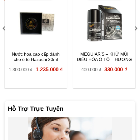
Nước hoa cao cấp dành
MEGUIAR’S – KHỬ MÙI
cho ô tô Hazachi 20ml
ĐIỀU HÒA Ô TÔ – HƯƠNG
BLACK CHROME G181302
rent
Original
Current
Original
Curr
1.235.000
₫
330.000
₫
1.300.000
₫
400.000
₫
e
price
price
price
price
was:
is:
was:
is:
000 ₫.
1.300.000 ₫.
1.235.000 ₫.
400.000 ₫.
330.0
Hỗ Trợ Trực Tuyến