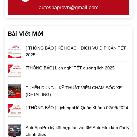
autospaprovn@gmail.com
Bài Viết Mới
[ THÔNG BÁO ] KẾ HOẠCH DỊCH VỤ DỊP CẬN TẾT
2025
[THÔNG BÁO] Lịch nghỉ TẾT dương lịch 2025
TUYỂN DỤNG – KỸ THUẬT VIÊN CHĂM SÓC XE
(DETAILING)
[ THÔNG BÁO ] Lịch nghỉ lễ Quốc Khánh 02/09/2024
AutoSpaPro ký kết hợp tác với 3M AutoFilm làm đại lý
chính thức