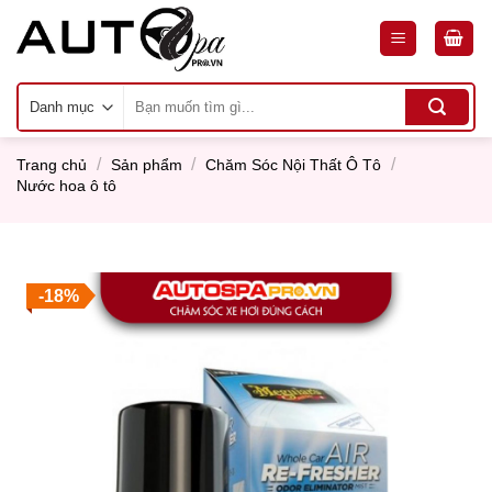
Skip
to
content
Tìm
kiếm:
/
/
/
Trang chủ
Sản phẩm
Chăm Sóc Nội Thất Ô Tô
Nước hoa ô tô
-18%