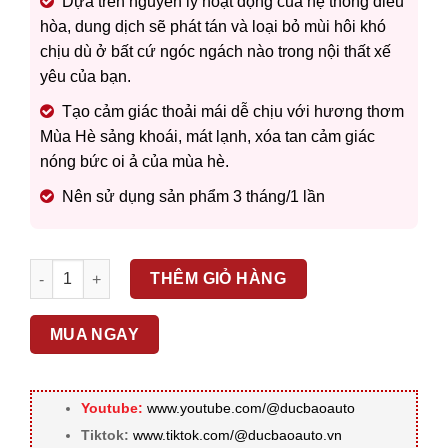
Dựa trên nguyên lý hoạt động của hệ thống điều
hòa, dung dịch sẽ phát tán và loại bỏ mùi hôi khó
chịu dù ở bất cứ ngóc ngách nào trong nội thất xế
yêu của bạn.
Tạo cảm giác thoải mái dễ chịu với hương thơm
Mùa Hè sảng khoái, mát lạnh, xóa tan cảm giác
nóng bức oi ả của mùa hè.
Nên sử dụng sản phẩm 3 tháng/1 lần
MEGUIAR’S – KHỬ MÙI ĐIỀU HÒA – MÙA HÈ G16602 số lượn
THÊM GIỎ HÀNG
MUA NGAY
Youtube:
www.youtube.com/@ducbaoauto
Tiktok:
www.tiktok.com/@ducbaoauto.vn