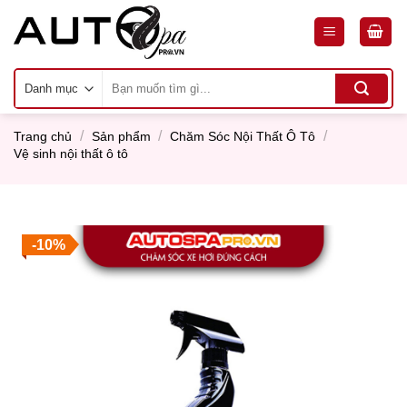
Skip
to
content
Tìm
kiếm:
/
/
/
Trang chủ
Sản phẩm
Chăm Sóc Nội Thất Ô Tô
Vệ sinh nội thất ô tô
-10%