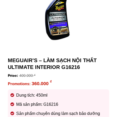
MEGUAIR’S – LÀM SẠCH NỘI THẤT
ULTIMATE INTERIOR G16216
400.000
₫
Original
₫
360.000
price
Current
was:
price
Dung tích: 450ml
400.000 ₫.
is:
Mã sản phẩm: G16216
360.000 ₫.
Sản phẩm chuyên dùng làm sạch bảo dưỡng