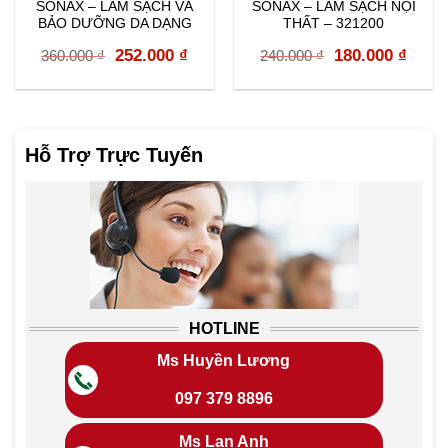
SONAX – LÀM SẠCH VÀ
SONAX – LÀM SẠCH NỘI
BẢO DƯỠNG DA DẠNG
THẤT – 321200
BỌT LEATHER CARE
rent
Original
Current
Original
Curr
252.000
₫
180.000
₫
360.000
₫
240.000
₫
FOAM – 289300
e
price
price
price
price
was:
is:
was:
is:
000 ₫.
360.000 ₫.
252.000 ₫.
240.000 ₫.
180.0
Hỗ Trợ Trực Tuyến
HOTLINE
Ms Huyền Lương
097 379 8896
Ms Lan Anh