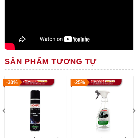
SẢN PHẨM TƯƠNG TỰ
-30%
-25%