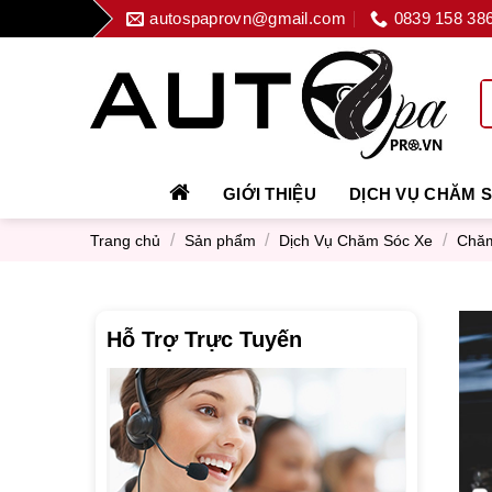
Skip
autospaprovn@gmail.com
0839 158 38
to
content
GIỚI THIỆU
DỊCH VỤ CHĂM 
/
/
/
Trang chủ
Sản phẩm
Dịch Vụ Chăm Sóc Xe
Chăm
Hỗ Trợ Trực Tuyến