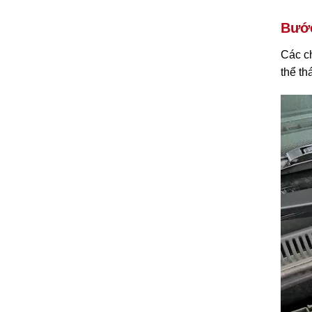
Bước
Các ch
thể th