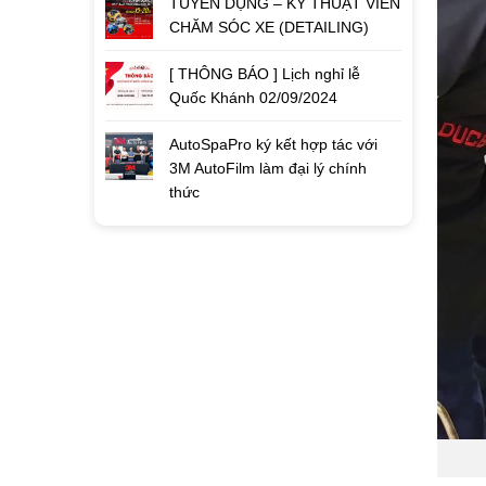
TUYỂN DỤNG – KỸ THUẬT VIÊN
CHĂM SÓC XE (DETAILING)
[ THÔNG BÁO ] Lịch nghỉ lễ
Quốc Khánh 02/09/2024
AutoSpaPro ký kết hợp tác với
3M AutoFilm làm đại lý chính
thức