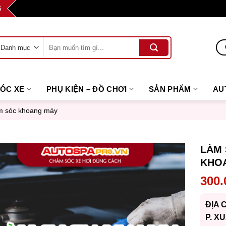
6
Tìm
kiếm:
SÓC XE
PHỤ KIỆN – ĐỒ CHƠI
SẢN PHẨM
AU
 sóc khoang máy
LÀM
KHO
300
ĐỊA 
P. X