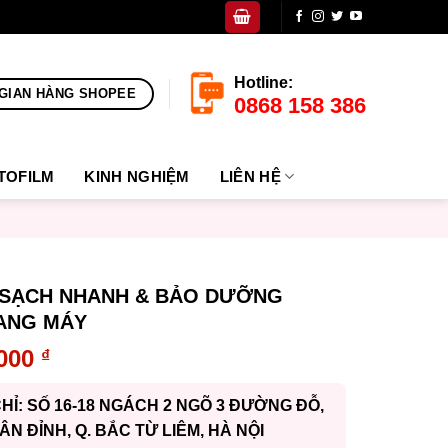
Hotline:
GIAN HÀNG SHOPEE
0868 158 386
TOFILM
KINH NGHIỆM
LIÊN HỆ
 SẠCH NHANH & BẢO DƯỠNG
ANG MÁY
.000
₫
CHỈ: SỐ 16-18 NGÁCH 2 NGÕ 3 ĐƯỜNG ĐỖ,
UÂN ĐỈNH, Q. BẮC TỪ LIÊM, HÀ NỘI