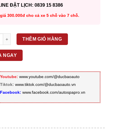
INE ĐẶT LỊCH: 0839 15 8386
giá 300.000đ cho cả xe 5 chỗ vào 7 chỗ.
ẠCH NHANH & BẢO DƯỠNG KHOANG MÁY số lượng
THÊM GIỎ HÀNG
A NGAY
Youtube:
www.youtube.com/@ducbaoauto
Tiktok:
www.tiktok.com/@ducbaoauto.vn
Facebook:
www.facebook.com/autospapro.vn