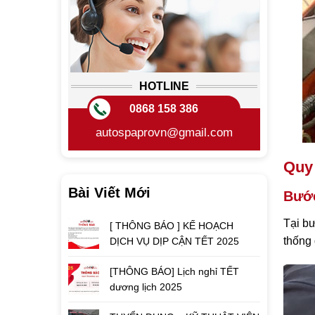
HOTLINE
0868 158 386
autospaprovn@gmail.com
Quy 
Bài Viết Mới
Bước
Tại bư
[ THÔNG BÁO ] KẾ HOẠCH
thống 
DỊCH VỤ DỊP CẬN TẾT 2025
[THÔNG BÁO] Lịch nghỉ TẾT
dương lịch 2025