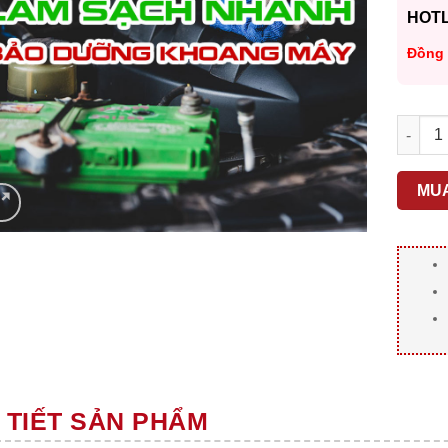
HOTL
Đồng 
LÀM S
MU
 TIẾT SẢN PHẨM