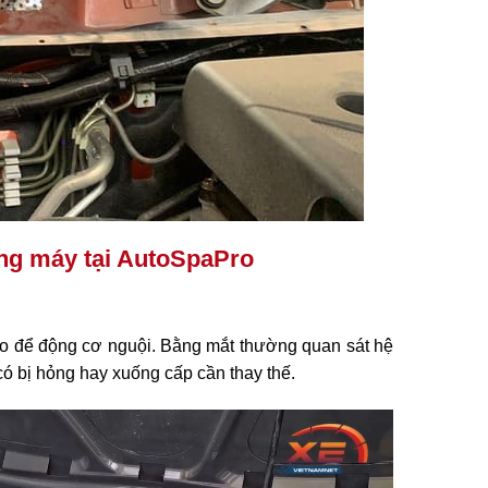
ng máy tại AutoSpaPro
capo để động cơ nguội. Bằng mắt thường quan sát hệ
n có bị hỏng hay xuống cấp cần thay thế.