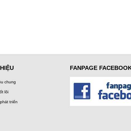
THIỆU
FANPAGE FACEBOO
iệu chung
ốt lõi
phát triển