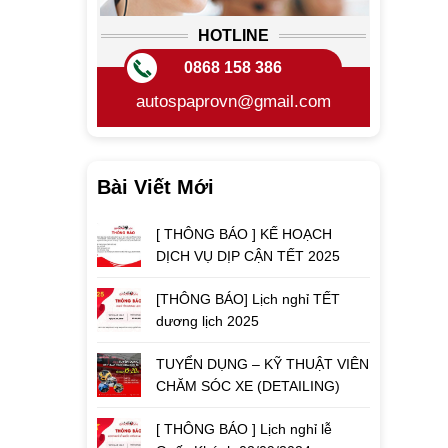
HOTLINE
0868 158 386
autospaprovn@gmail.com
Bài Viết Mới
[ THÔNG BÁO ] KẾ HOẠCH
DỊCH VỤ DỊP CẬN TẾT 2025
[THÔNG BÁO] Lịch nghỉ TẾT
dương lịch 2025
TUYỂN DỤNG – KỸ THUẬT VIÊN
CHĂM SÓC XE (DETAILING)
[ THÔNG BÁO ] Lịch nghỉ lễ