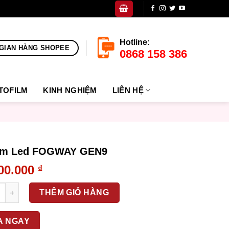
Hotline:
GIAN HÀNG SHOPEE
0868 158 386
TOFILM
KINH NGHIỆM
LIÊN HỆ
ầm Led FOGWAY GEN9
00.000
₫
 Led FOGWAY GEN9 số lượng
THÊM GIỎ HÀNG
A NGAY