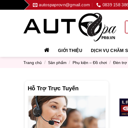
Skip
autospaprovn@gmail.com
0839 158 38
to
content
GIỚI THIỆU
DỊCH VỤ CHĂM 
/
/
/
Trang chủ
Sản phẩm
Phụ kiện – Đồ chơi
Đèn trợ
Hỗ Trợ Trực Tuyến