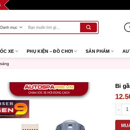
6
Tìm
kiếm:
SÓC XE
PHỤ KIỆN – ĐỒ CHƠI
SẢN PHẨM
AU
 sáng
Bi g
12.5
Bi gầm
MU