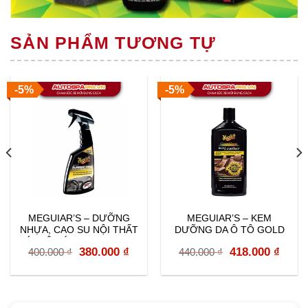
SẢN PHẨM TƯƠNG TỰ
-5%
-5%
MEGUIAR’S – DƯỠNG
MEGUIAR’S – KEM
NHỰA, CAO SU NỘI THẤT
DƯỠNG DA Ô TÔ GOLD
VỚI ĐỘ BÓNG CAO G4016
CLASS RICH LEATHER
rent
Original
Current
Original
Curr
380.000
₫
418.000
₫
400.000
₫
440.000
₫
G7214
e
price
price
price
price
was:
is:
was:
is:
000 ₫.
400.000 ₫.
380.000 ₫.
440.000 ₫.
418.0