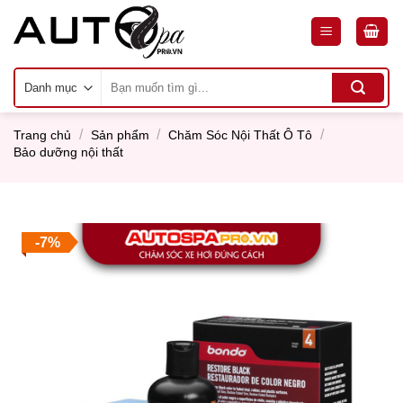
Skip
to
content
Tìm
kiếm:
/
/
/
Trang chủ
Sản phẩm
Chăm Sóc Nội Thất Ô Tô
Bảo dưỡng nội thất
-7%