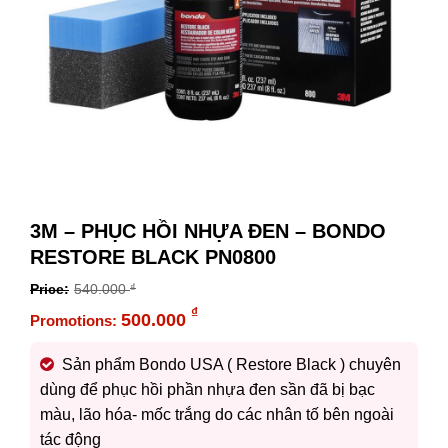
3M – PHỤC HỒI NHỰA ĐEN – BONDO
RESTORE BLACK PN0800
540.000
₫
Original
₫
500.000
price
Current
was:
price
Sản phẩm Bondo USA ( Restore Black ) chuyên
540.000 ₫.
is:
dùng để phục hồi phần nhựa đen sần đã bị bạc
500.000 ₫.
màu, lão hóa- mốc trắng do các nhân tố bên ngoài
tác động