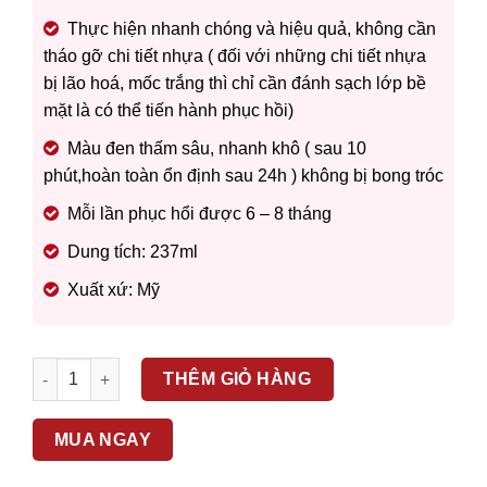
Thực hiện nhanh chóng và hiệu quả, không cần
tháo gỡ chi tiết nhựa ( đối với những chi tiết nhựa
bị lão hoá, mốc trắng thì chỉ cần đánh sạch lớp bề
mặt là có thể tiến hành phục hồi)
Màu đen thấm sâu, nhanh khô ( sau 10
phút,hoàn toàn ổn định sau 24h ) không bị bong tróc
Mỗi lần phục hổi được 6 – 8 tháng
Dung tích: 237ml
Xuất xứ: Mỹ
3M – PHỤC HỒI NHỰA ĐEN – BONDO RESTORE BLACK PN080
THÊM GIỎ HÀNG
MUA NGAY