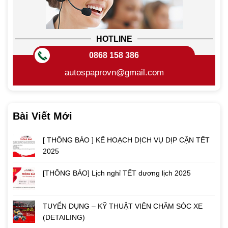
HOTLINE
0868 158 386
autospaprovn@gmail.com
Bài Viết Mới
[ THÔNG BÁO ] KẾ HOẠCH DỊCH VỤ DỊP CẬN TẾT
2025
[THÔNG BÁO] Lịch nghỉ TẾT dương lịch 2025
TUYỂN DỤNG – KỸ THUẬT VIÊN CHĂM SÓC XE
(DETAILING)