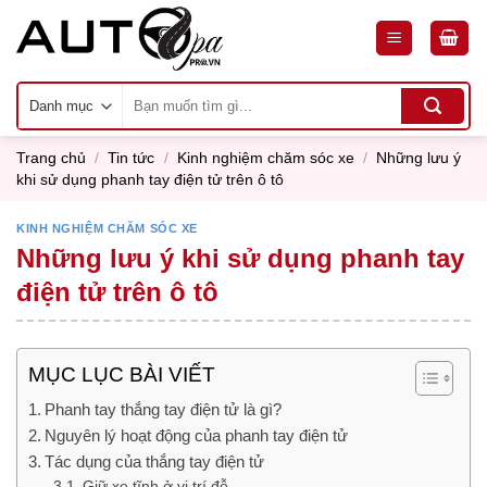
Skip
to
content
Tìm
kiếm:
Trang chủ
/
Tin tức
/
Kinh nghiệm chăm sóc xe
/
Những lưu ý
khi sử dụng phanh tay điện tử trên ô tô
KINH NGHIỆM CHĂM SÓC XE
Những lưu ý khi sử dụng phanh tay
điện tử trên ô tô
MỤC LỤC BÀI VIẾT
Phanh tay thắng tay điện tử là gì?
Nguyên lý hoạt động của phanh tay điện tử
Tác dụng của thắng tay điện tử
Giữ xe tĩnh ở vị trí đỗ