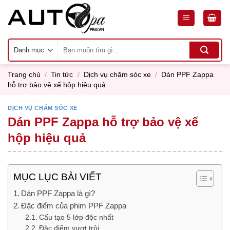
Skip
to
content
Tìm
kiếm:
Trang chủ
/
Tin tức
/
Dịch vụ chăm sóc xe
/
Dán PPF Zappa
hỗ trợ bảo vệ xế hộp hiệu quả
DỊCH VỤ CHĂM SÓC XE
Dán PPF Zappa hỗ trợ bảo vệ xế
hộp hiệu quả
MỤC LỤC BÀI VIẾT
Dán PPF Zappa là gì?
Đặc điểm của phim PPF Zappa
Cấu tạo 5 lớp độc nhất
Đặc điểm vượt trội