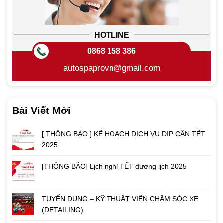
HOTLINE
0868 158 386
autospaprovn@gmail.com
Bài Viết Mới
[ THÔNG BÁO ] KẾ HOẠCH DỊCH VỤ DỊP CẬN TẾT
2025
[THÔNG BÁO] Lịch nghỉ TẾT dương lịch 2025
TUYỂN DỤNG – KỸ THUẬT VIÊN CHĂM SÓC XE
(DETAILING)